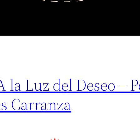
A la Luz del Deseo –
s Carranza