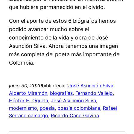
que hubiera permanecido en el olvido.
Con el aporte de estos 6 biógrafos hemos
podido avanzar mucho sobre el
conocimiento de la vida y obra de José
Asunción Silva. Ahora tenemos una imagen
más completa del poeta más importante de
Colombia.
junio 30, 2020
bibliotecarf
José Asunción Silva
Alberto Miramón
, 
biografías
, 
Fernando Vallejo
, 
Héctor H. Orjuela
, 
José Asunción Silva
, 
modernismo
, 
poesía
, 
poesía colombiana
, 
Rafael
Serrano camargo
, 
Ricardo Cano Gaviria