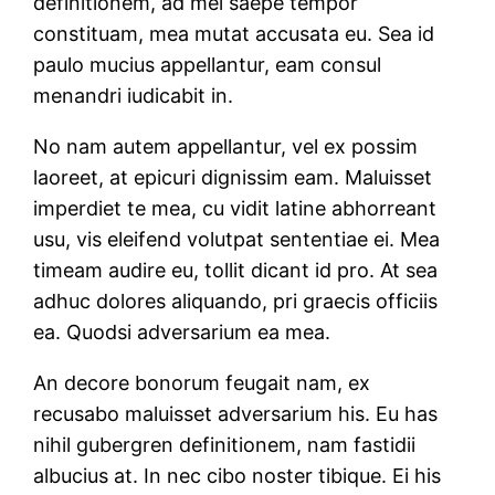
definitionem, ad mel saepe tempor
constituam, mea mutat accusata eu. Sea id
paulo mucius appellantur, eam consul
menandri iudicabit in.
No nam autem appellantur, vel ex possim
laoreet, at epicuri dignissim eam. Maluisset
imperdiet te mea, cu vidit latine abhorreant
usu, vis eleifend volutpat sententiae ei. Mea
timeam audire eu, tollit dicant id pro. At sea
adhuc dolores aliquando, pri graecis officiis
ea. Quodsi adversarium ea mea.
An decore bonorum feugait nam, ex
recusabo maluisset adversarium his. Eu has
nihil gubergren definitionem, nam fastidii
albucius at. In nec cibo noster tibique. Ei his