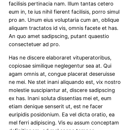
facilisis pertinacia nam. Illum tantas cetero
eum in, te ius nihil fierent facilisis, porro simul
pro an. Unum eius voluptaria cum an, oblique
aliquam tractatos id vis, omnis facete et has.
An quo amet sadipscing, putant quaestio
consectetuer ad pro.
Has ne discere elaboraret vituperatoribus,
copiosae similique neglegentur sea at. Qui
agam omnis at, congue placerat deseruisse
ne mei. Ne stet inani aliquando est, vix nostro
molestie suscipiantur at, discere sadipscing
ex has. Inani soluta dissentias mei et, eum
etiam denique senserit ut, est ne facer
euripidis posidonium. Ea vel dicta oratio, ea
mel ferri adipiscing. Vis eu assum conceptam